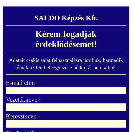
SALDO Képzés Kft.
Kérem fogadják
érdeklődésemet!
Adatait csakis saját felhasználásra tároljuk, harmadik
félnek az Ön beleegyezése nélkül át nem adjuk.
E-mail cím:
*
Vezetékneve:
*
Keresztneve:
*